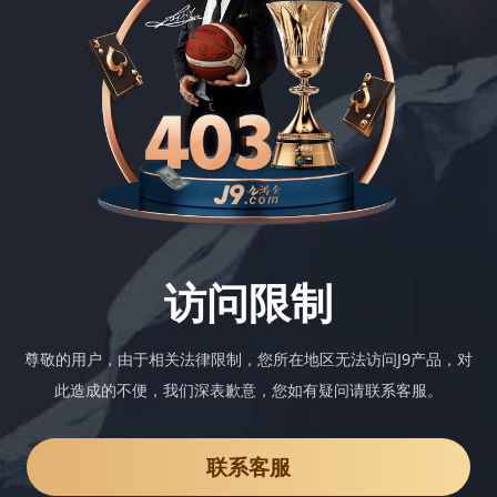
访问限制
尊敬的用户，由于相关法律限制，您所在地区无法访问J9产品，对
此造成的不便，我们深表歉意，您如有疑问请联系客服。
联系客服