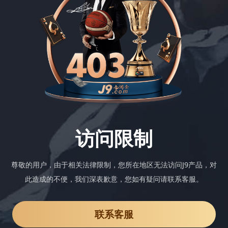
访问限制
尊敬的用户，由于相关法律限制，您所在地区无法访问J9产品，对
此造成的不便，我们深表歉意，您如有疑问请联系客服。
联系客服