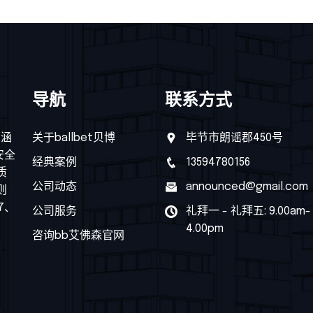
导航
联系方式
,涵
关于ballbet贝博
毕节市朗谣郡450号
安全
经典案例
13594780156
质
公司动态
announced@gmail.com
则
7、
公司服务
礼拜一 - 礼拜五: 9.00am-
4.00pm
咨询bb艾佛森官网