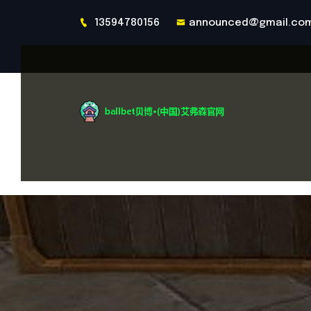
13594780156
announced@gmail.co