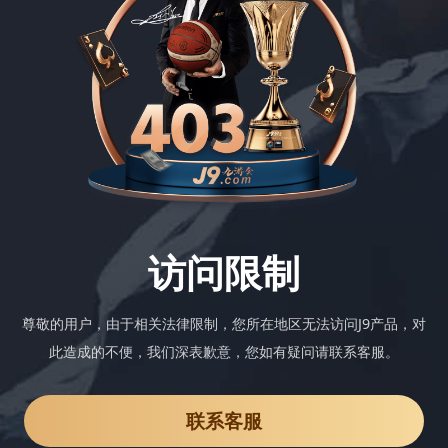
访问限制
尊敬的用户，由于相关法律限制，您所在地区无法访问J9产品，对
此造成的不便，我们深表歉意，您如有疑问请联系客服。
联系客服